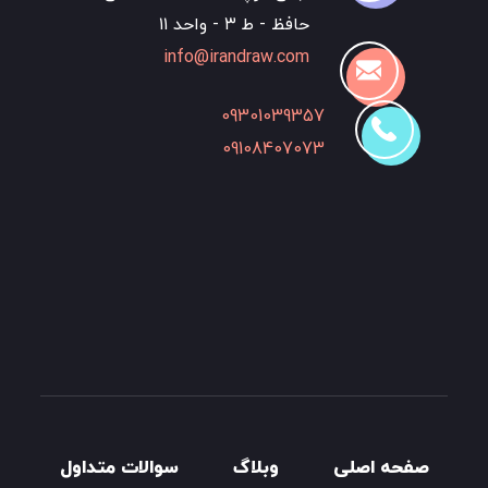
حافظ - ط ۳ - واحد ۱۱
info@irandraw.com
09301039357
09108407073
صفحه اصلی
وبلاگ
سوالات متداول